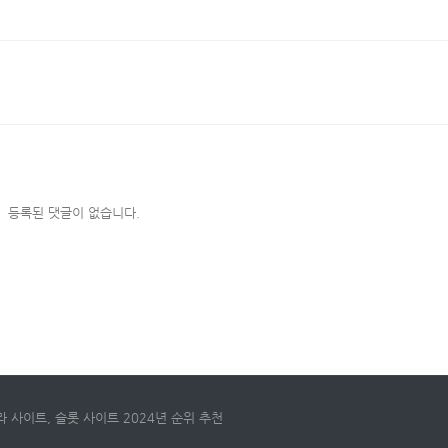
등록된 댓글이 없습니다.
 사이트, 슬롯 사이트 2024년 순위 추천