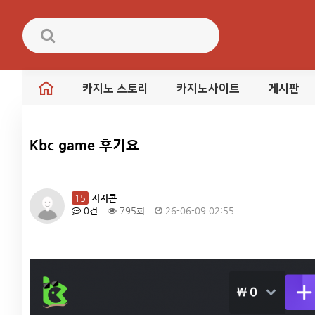
카지노 스토리
카지노사이트
게시판
Kbc game 후기요
15
지지콘
0건
795회
26-06-09 02:55