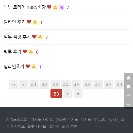
빅투 토라메 1885배당
7
밀리언 후기
1
빅투 잭팟 후기
7
빅투 후기
6
밀리언후기
1
41
42
43
44
45
46
47
48
49
50
카지노스토리 | 카지노 사이트, 온라인 카지노, 카지노 커뮤니티, 실시간 바
카라 사이트, 슬롯 사이트 2024년 순위 추천