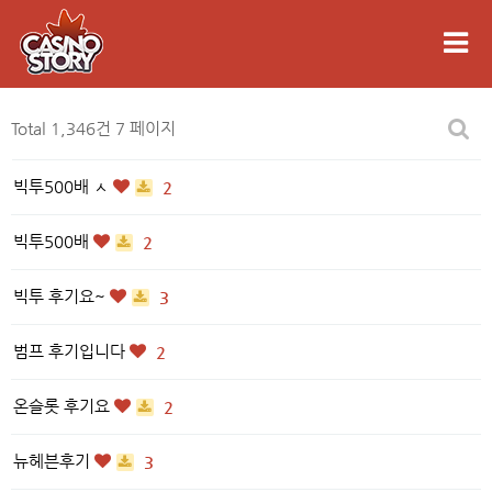
Total 1,346건
7 페이지
빅투500배 ㅅ
2
빅투500배
2
빅투 후기요~
3
범프 후기입니다
2
온슬롯 후기요
2
뉴헤븐후기
3