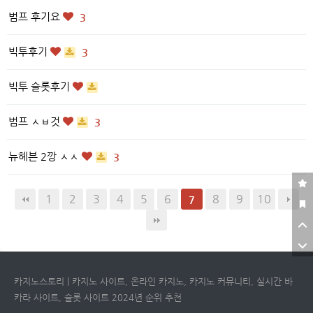
범프 후기요
3
빅투후기
3
빅투 슬롯후기
범프 ㅅㅂ것
3
뉴헤븐 2깡 ㅅㅅ
3
1
2
3
4
5
6
8
9
10
7
카지노스토리 | 카지노 사이트, 온라인 카지노, 카지노 커뮤니티, 실시간 바
카라 사이트, 슬롯 사이트 2024년 순위 추천