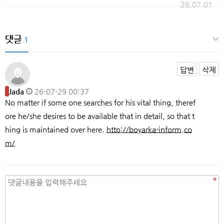
26.07.01
댓글
1
답변
삭제
Jada
26-07-29 00:37
No matter if some one searches for his vital thing, theref
ore he/she desires to be available that in detail, so that t
hing is maintained over here.
http://boyarka-inform.co
m/