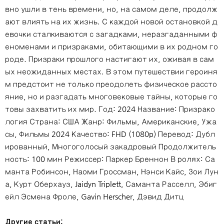
вно ушли в тень времени, но, на самом деле, продолж
ают влиять на их жизнь. С каждой новой остановкой д
евочки сталкиваются с загадками, неразгаданными ф
еноменами и призраками, обитающими в их родном го
роде. Призраки прошлого настигают их, оживая в сам
ых неожиданных местах. В этом путешествии героиня
м предстоит не только преодолеть физическое рассто
яние, но и разгадать многовековые тайны, которые го
товы захватить их мир. Год: 2024 Название: Призрако
логия Страна: США Жанр: Фильмы, Американские, Ужа
сы, Фильмы 2024 Качество: FHD (1080p) Перевод: Дубл
ированный, Многоголосый закадровый Продолжитель
ность: 100 мин Режиссер: Паркер Бреннон В ролях: Са
манта Робинсон, Наоми Гроссман, Нэнси Кайс, Зои Лун
а, Курт Оберхауз, Jaidyn Triplett, Саманта Расселл, Эбиг
ейл Эсмена Фроле, Gavin Herscher, Дэвид Дитц
Другие статьи: