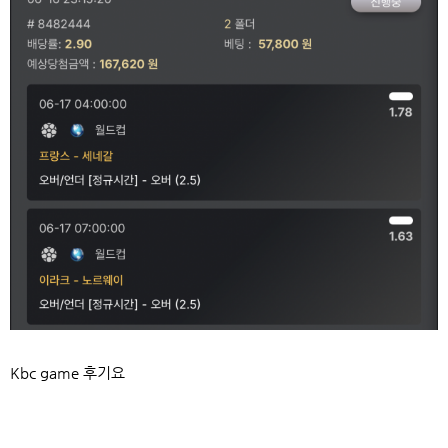
Kbc game 후기요