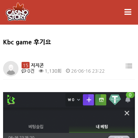
Kbc game 후기요
15
지지콘
0건
1,130회
26-06-16 23:22