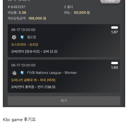
Kbc game 후기요