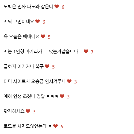
도박은 진짜 파도와 같은데
6
저녁 고민이네요
6
윽 오늘은 패배네요
5
저는 1인칭 바카라가 더 맞는거같습니다...
7
급하게 이기거나 복구
5
어디 사이트서 오송금 안시켜주나
3
에혀 인생 조졌네 정말 ㅋㅋㅋ
3
맛저하세요
3
로또를 사지도않았는데 ㅋ
6