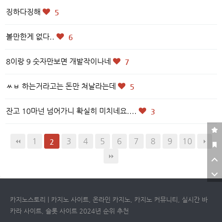
징하다징해
5
볼만한게 없다..
6
8이랑 9 숫자만보면 개발작이나네
7
ㅆㅂ 하는거라고는 돈만 쳐날라는데
5
잔고 10마넌 넘어가니 확실히 미치네요....
3
1
3
4
5
6
7
8
9
10
2
카지노스토리 | 카지노 사이트, 온라인 카지노, 카지노 커뮤니티, 실시간 바
카라 사이트, 슬롯 사이트 2024년 순위 추천