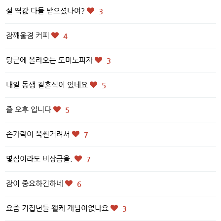
설 떡값 다들 받으셨나여?
3
잠깨울겸 커피
4
당근에 올라오는 도미노피자
3
내일 동생 결혼식이 있네요
5
즐 오후 입니다
5
손가락이 욱씬거려서
7
몇십이라도 비상금을.
7
잠이 중요하긴하네
6
요즘 기집년들 왤케 개념이없나요
3