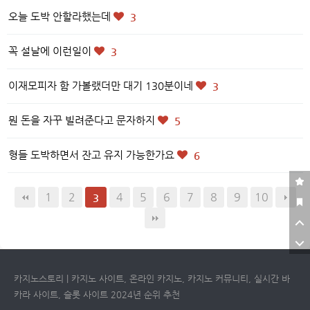
오늘 도박 안할라했는데
3
꼭 설날에 이런일이
3
이재모피자 함 가볼랬더만 대기 130분이네
3
뭔 돈을 자꾸 빌려준다고 문자하지
5
형들 도박하면서 잔고 유지 가능한가요
6
1
2
4
5
6
7
8
9
10
3
카지노스토리 | 카지노 사이트, 온라인 카지노, 카지노 커뮤니티, 실시간 바
카라 사이트, 슬롯 사이트 2024년 순위 추천